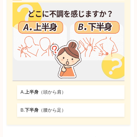
A.
上半身
（頭から肩）
B.
下半身
（腰から足）