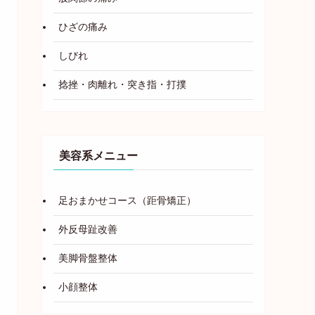
ひざの痛み
しびれ
捻挫・肉離れ・突き指・打撲
美容系メニュー
足おまかせコース（距骨矯正）
外反母趾改善
美脚骨盤整体
小顔整体